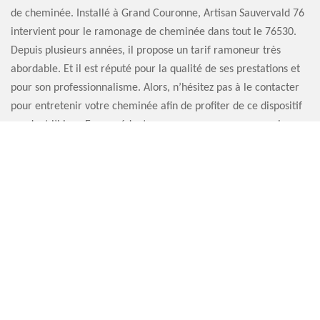
de cheminée. Installé à Grand Couronne, Artisan Sauvervald 76
intervient pour le ramonage de cheminée dans tout le 76530.
Depuis plusieurs années, il propose un tarif ramoneur très
abordable. Et il est réputé pour la qualité de ses prestations et
pour son professionnalisme. Alors, n’hésitez pas à le contacter
pour entretenir votre cheminée afin de profiter de ce dispositif
pendant l’hiver. En procédant au ramonage, vous assurez la
longévité de la cheminée. Remplissez le formulaire de
demande de devis sur le site du ramoneur pour avoir un devis.