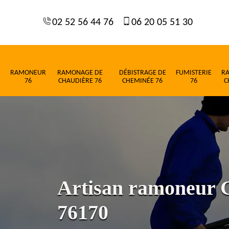
02 52 56 44 76
06 20 05 51 30
RAMONEUR
RAMONAGE DE
DÉBISTRAGE DE
FUMISTERIE
R
76
CHAUDIÈRE 76
CHEMINÉE 76
76
C
Artisan ramoneur
76170