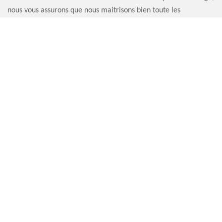
nous vous assurons que nous maitrisons bien toute les
opérations faisables pour assurer la meilleure qualité de notre
intervention. Faite nous confiance si vous souhaitez viser la
stabilité de fonctionnement de votre cheminée.