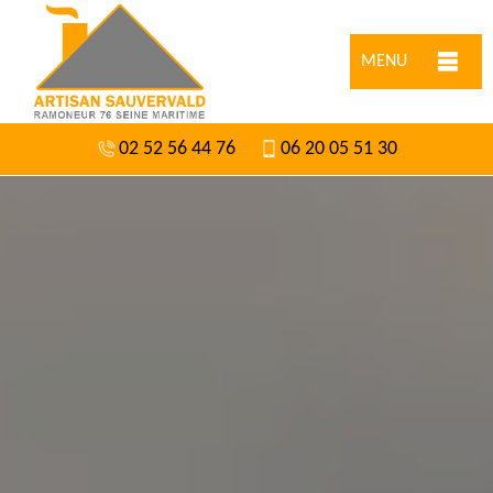
MENU
02 52 56 44 76
06 20 05 51 30