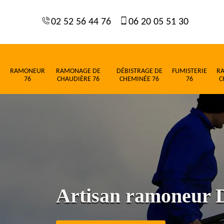
02 52 56 44 76
06 20 05 51 30
RAMONEUR
RAMONAGE DE
DÉBISTRAGE DE
FUMISTERIE
R
76
CHAUDIÈRE 76
CHEMINÉE 76
76
C
Artisan ramoneur 