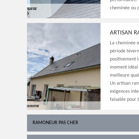
performance. 
cheminée ou de
ARTISAN 
La cheminée es
période hivern
positivement l
moment idéal p
meilleure qual
Un artisan ram
exigences inte
faisable pour 
RAMONEUR PAS CHER