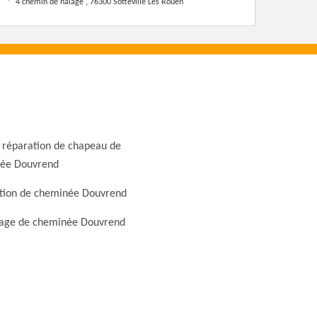
4 chemin de halage , 76300 Sotteville Les Rouen
 réparation de chapeau de
ée Douvrend
tion de cheminée Douvrend
ge de cheminée Douvrend