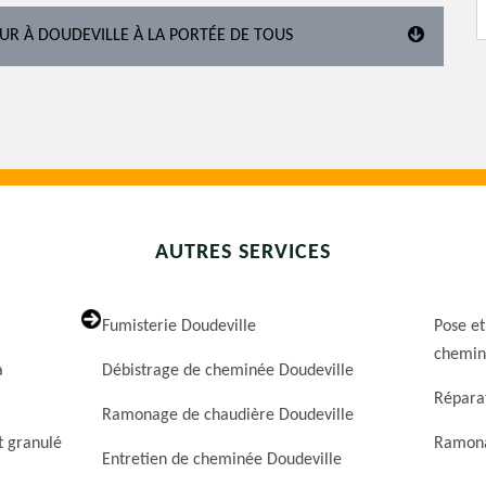
UR À DOUDEVILLE À LA PORTÉE DE TOUS
AUTRES SERVICES
Fumisterie Doudeville
Pose et
chemin
a
Débistrage de cheminée Doudeville
Répara
Ramonage de chaudière Doudeville
t granulé
Ramona
Entretien de cheminée Doudeville