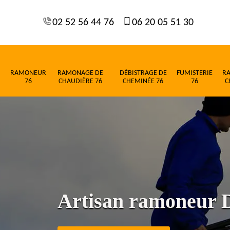
02 52 56 44 76
06 20 05 51 30
RAMONEUR
RAMONAGE DE
DÉBISTRAGE DE
FUMISTERIE
R
76
CHAUDIÈRE 76
CHEMINÉE 76
76
C
Artisan ramoneur D