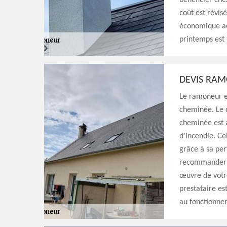
bénéficier chez
coût est révisé
économique act
printemps est
DEVIS RA
Le ramoneur es
cheminée. Le 
cheminée est a
d’incendie. Ce
grâce à sa pe
recommander de
œuvre de votre
prestataire es
au fonctionne