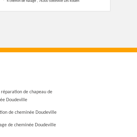
4 chemin de halage , 76300 Sotteville Les Rouen
 réparation de chapeau de
ée Doudeville
tion de cheminée Doudeville
ge de cheminée Doudeville