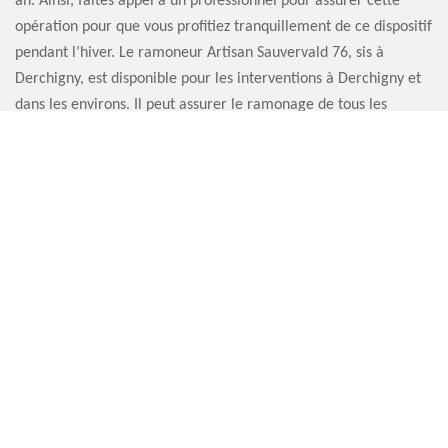
an. Ainsi, faites appel à un professionnel pour assurer cette
opération pour que vous profitiez tranquillement de ce dispositif
pendant l’hiver. Le ramoneur Artisan Sauvervald 76, sis à
Derchigny, est disponible pour les interventions à Derchigny et
dans les environs. Il peut assurer le ramonage de tous les
différents types de cheminée. Et après l’opération, il délivre le
certificat de ramonage. Alors, contactez-le !