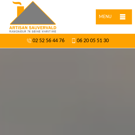
MENU
02 52 56 44 76
06 20 05 51 30