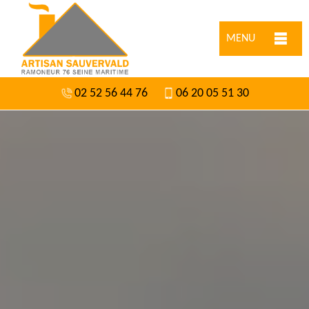
MENU
02 52 56 44 76
06 20 05 51 30