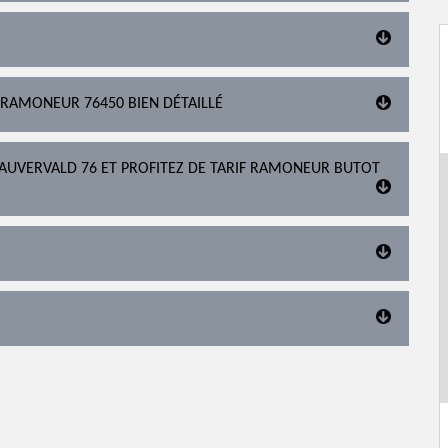
 RAMONEUR 76450 BIEN DÉTAILLÉ
AUVERVALD 76 ET PROFITEZ DE TARIF RAMONEUR BUTOT