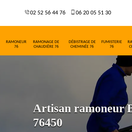
02 52 56 44 76
06 20 05 51 30
RAMONEUR
RAMONAGE DE
DÉBISTRAGE DE
FUMISTERIE
R
76
CHAUDIÈRE 76
CHEMINÉE 76
76
C
Artisan ramoneur 
76450