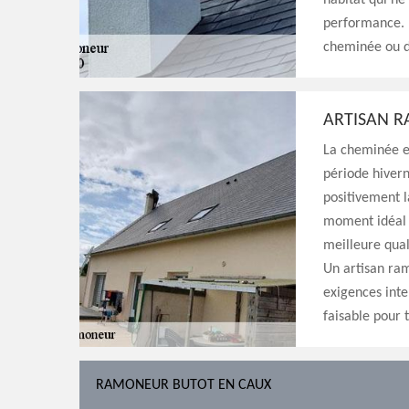
habitat qui ne
performance. 
cheminée ou de
ARTISAN 
La cheminée es
période hivern
positivement l
moment idéal p
meilleure qual
Un artisan ram
exigences inte
faisable pour 
RAMONEUR BUTOT EN CAUX