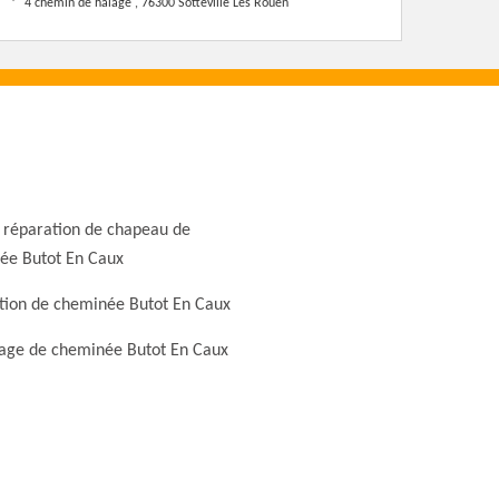
4 chemin de halage , 76300 Sotteville Les Rouen
 réparation de chapeau de
ée Butot En Caux
tion de cheminée Butot En Caux
ge de cheminée Butot En Caux