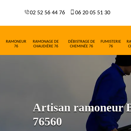
02 52 56 44 76
06 20 05 51 30
RAMONEUR
RAMONAGE DE
DÉBISTRAGE DE
FUMISTERIE
R
76
CHAUDIÈRE 76
CHEMINÉE 76
76
C
Artisan ramoneur B
76560