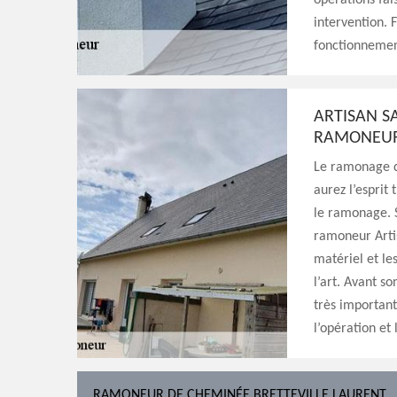
opérations fai
intervention. F
fonctionnemen
ARTISAN S
RAMONEUR 
Le ramonage d
aurez l’esprit 
le ramonage. S
ramoneur Artis
matériel et le
l’art. Avant s
très important
l’opération et
RAMONEUR DE CHEMINÉE BRETTEVILLE LAURENT