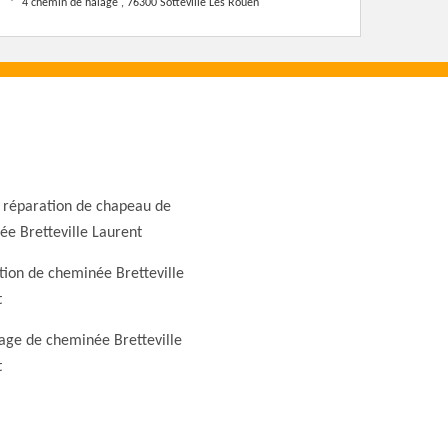
4 chemin de halage , 76300 Sotteville Les Rouen
 réparation de chapeau de
e Bretteville Laurent
ion de cheminée Bretteville
t
ge de cheminée Bretteville
t