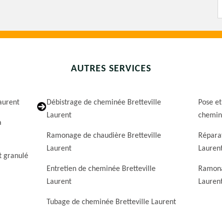
AUTRES SERVICES
Laurent
Débistrage de cheminée Bretteville
Pose et
Laurent
cheminé
a
Ramonage de chaudière Bretteville
Réparat
Laurent
Lauren
t granulé
Entretien de cheminée Bretteville
Ramona
Laurent
Lauren
Tubage de cheminée Bretteville Laurent