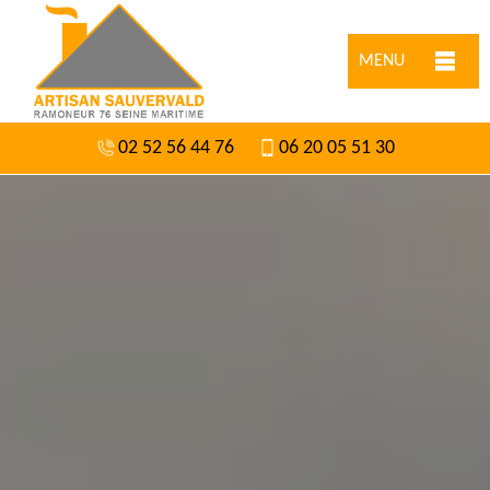
MENU
02 52 56 44 76
06 20 05 51 30