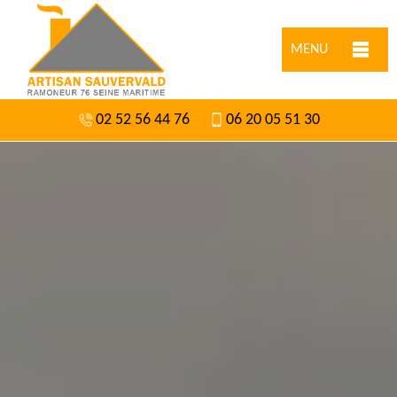
MENU
02 52 56 44 76
06 20 05 51 30