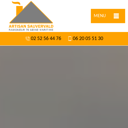
MENU
02 52 56 44 76
06 20 05 51 30