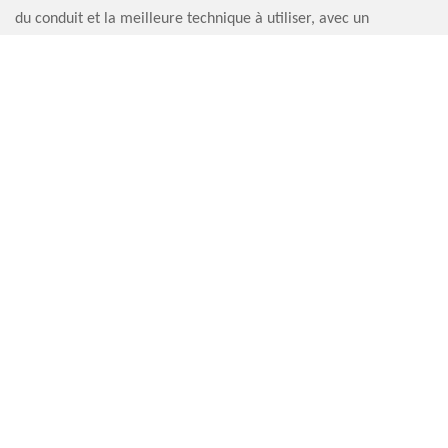
du conduit et la meilleure technique à utiliser, avec un
ramonage de haut en bas ou de bas en haut. En tout cas, Artisan
Sauvervald 76 assure toujours un prix ramoneur le moins cher
dans tout le 76210.