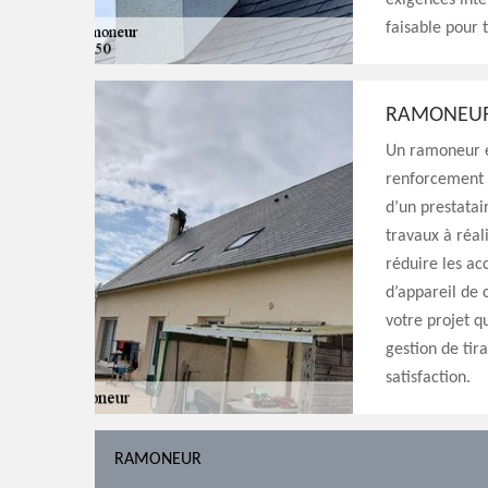
exigences inte
faisable pour 
RAMONEU
Un ramoneur e
renforcement d
d’un prestatai
travaux à réal
réduire les ac
d’appareil de
votre projet q
gestion de tir
satisfaction.
RAMONEUR