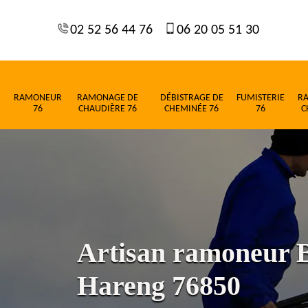
02 52 56 44 76
06 20 05 51 30
RAMONEUR
RAMONAGE DE
DÉBISTRAGE DE
FUMISTERIE
R
76
CHAUDIÈRE 76
CHEMINÉE 76
76
C
Artisan ramoneur 
Hareng 76850