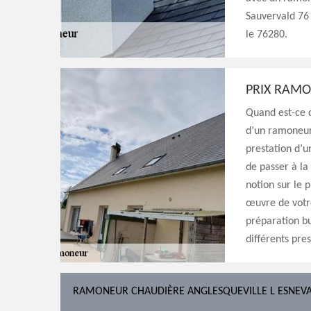
Sauvervald 76 
le 76280.
PRIX RAM
Quand est-ce q
d’un ramoneur 
prestation d’u
de passer à la
notion sur le 
œuvre de votre
préparation bu
différents pre
RAMONEUR CHAUDIÈRE ANGLESQUEVILLE L ESNEV