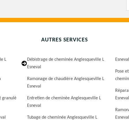
AUTRES SERVICES
le L
Débistrage de cheminée Anglesqueville L
Esneva
Esneval
Pose et
a
Ramonage de chaudière Anglesqueville L
cheminé
Esneval
Réparat
t granulé
Entretien de cheminée Anglesqueville L
Esneva
Esneval
Ramona
eval
Tubage de cheminée Anglesqueville L
Esneva