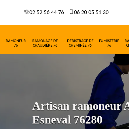
02 52 56 44 76
06 20 05 51 30
RAMONEUR
RAMONAGE DE
DÉBISTRAGE DE
FUMISTERIE
R
76
CHAUDIÈRE 76
CHEMINÉE 76
76
C
Artisan ramoneur A
Esneval 76280