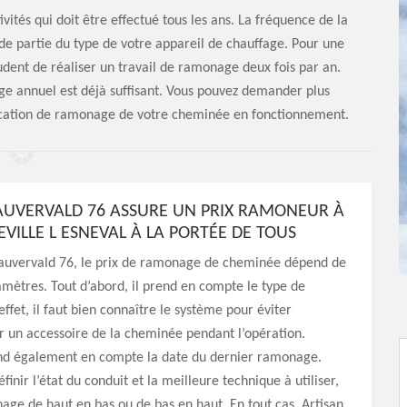
tés qui doit être effectué tous les ans. La fréquence de la
e partie du type de votre appareil de chauffage. Pour une
udent de réaliser un travail de ramonage deux fois par an.
e annuel est déjà suffisant. Vous pouvez demander plus
lication de ramonage de votre cheminée en fonctionnement.
AUVERVALD 76 ASSURE UN PRIX RAMONEUR À
VILLE L ESNEVAL À LA PORTÉE DE TOUS
Sauvervald 76, le prix de ramonage de cheminée dépend de
amètres. Tout d’abord, il prend en compte le type de
ffet, il faut bien connaître le système pour éviter
un accessoire de la cheminée pendant l’opération.
rend également en compte la date du dernier ramonage.
définir l’état du conduit et la meilleure technique à utiliser,
ge de haut en bas ou de bas en haut. En tout cas, Artisan