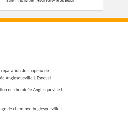
4 chemin de halage , 76300 Sotteville Les Rouen
l
 réparation de chapeau de
e Anglesqueville L Esneval
ion de cheminée Anglesqueville L
l
ge de cheminée Anglesqueville L
l