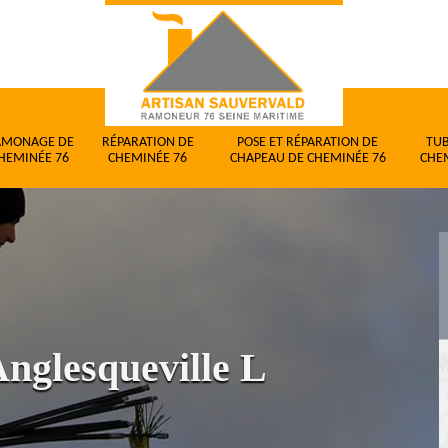
AMONAGE DE
RÉPARATION DE
POSE ET RÉPARATION DE
TU
HEMINÉE 76
CHEMINÉE 76
CHAPEAU DE CHEMINÉE 76
CHE
nglesqueville L