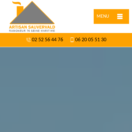
MENU
02 52 56 44 76
06 20 05 51 30